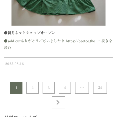
●新月ネットショップオープン
●sold outありがとうございました♪ https://ceetce.the …
続きを
読む
2023-08-16
1
2
3
4
…
34